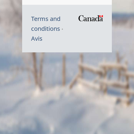
Terms and
/
conditions
Symbole
Avis
du
gouvernem
du
Canada