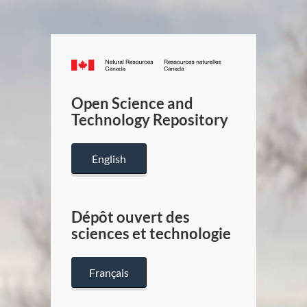
Canada.ca
/
Gouverneme
Open Science and
du
Technology Repository
Canada
English
Dépôt ouvert des
sciences et technologie
Français