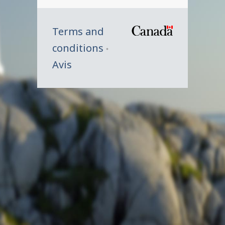
Terms and
/
conditions
Symbole
Avis
du
gouverne
du
Canada