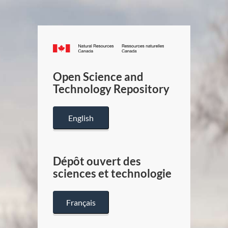
Canada.ca
/
Gouverneme
Open Science and
du
Technology Repository
Canada
English
Dépôt ouvert des
sciences et technologie
Français