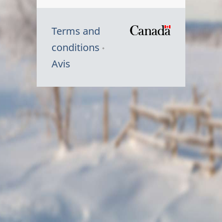
Terms and
/
conditions
Symbole
Avis
du
gouvernem
du
Canada