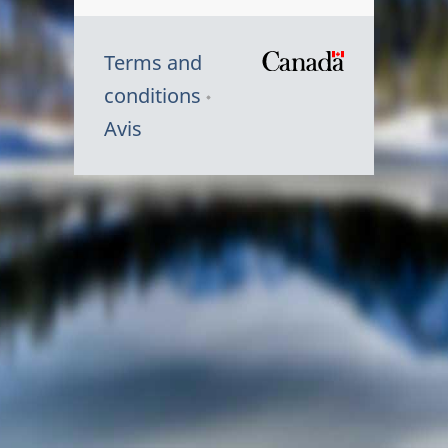
Terms and
/
conditions
Symbole
Avis
du
gouvernem
du
Canada