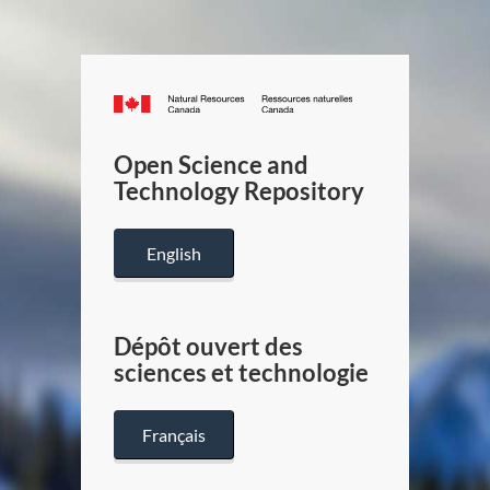
Canada.ca
/
Gouverneme
Open Science and
du
Technology Repository
Canada
English
Dépôt ouvert des
sciences et technologie
Français