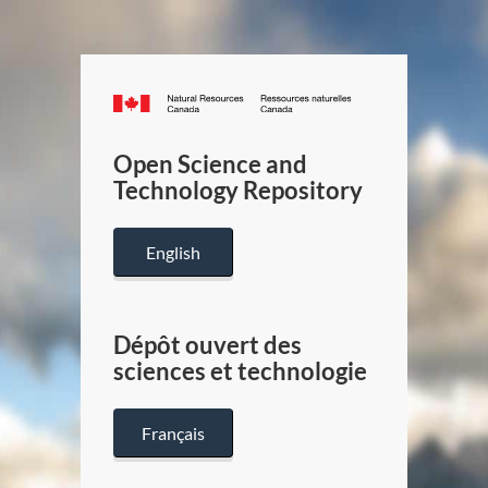
Canada.ca
/
Gouverneme
Open Science and
du
Technology Repository
Canada
English
Dépôt ouvert des
sciences et technologie
Français