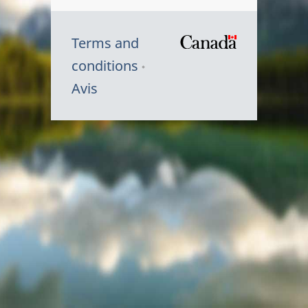
Terms and
/
conditions
Symbole
Avis
du
gouvernem
du
Canada