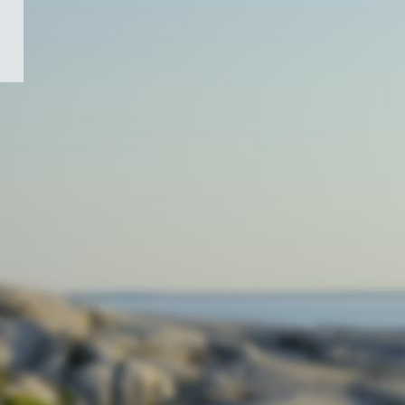
/
Symbole
du
gouvernement
du
Canada