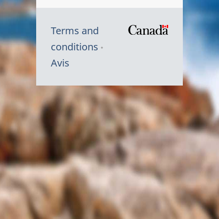
Terms and
/
conditions
Symbole
Avis
du
gouvernem
du
Canada