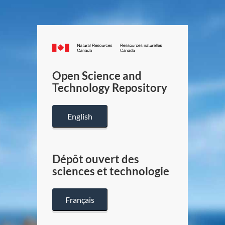
Canada.ca
/
Gouverneme
Open Science and
du
Technology Repository
Canada
English
Dépôt ouvert des
sciences et technologie
Français