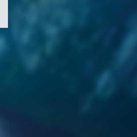
/
Symbole
du
gouvernement
du
Canada