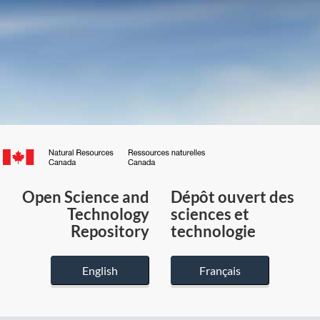
Canada.ca
/
Gouvernement
Open Science and
Dépôt ouvert des
du
Technology
sciences et
Canada
Repository
technologie
English
Français