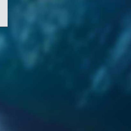
/
Symbole
du
gouvernement
du
Canada