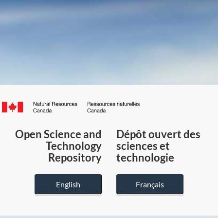
Canada.ca
/
Gouvernement
Open Science and
Dépôt ouvert des
du
Technology
sciences et
Canada
Repository
technologie
English
Français