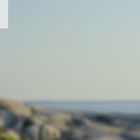
/
Symbole
du
gouvernement
du
Canada