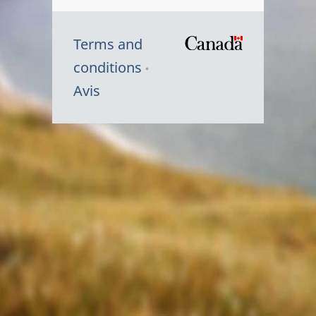
Terms and
/
conditions
Symbole
Avis
du
gouvernem
du
Canada