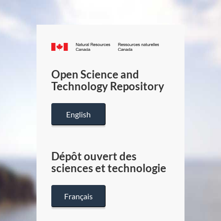
Canada.ca
/
Gouverneme
Open Science and
du
Technology Repository
Canada
English
Dépôt ouvert des
sciences et technologie
Français