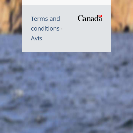
Terms and
/
conditions
Symbole
Avis
du
gouvernem
du
Canada