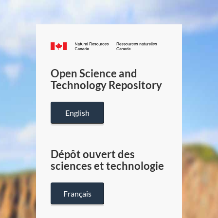
Canada.ca
/
Gouverneme
Open Science and
du
Technology Repository
Canada
English
Dépôt ouvert des
sciences et technologie
Français