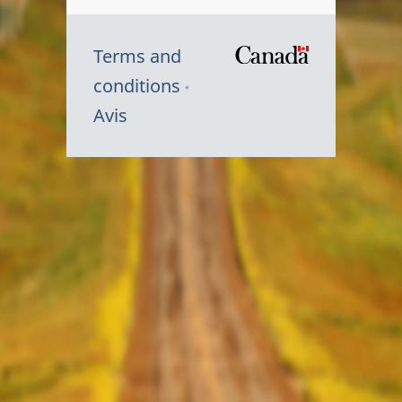
Terms and
/
conditions
Symbole
Avis
du
gouvernem
du
Canada