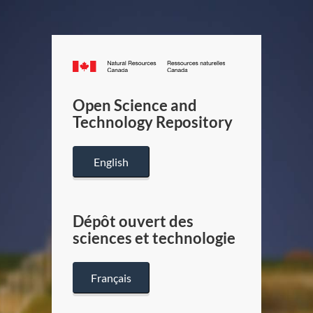
Canada.ca
/
Gouverneme
Open Science and
du
Technology Repository
Canada
English
Dépôt ouvert des
sciences et technologie
Français