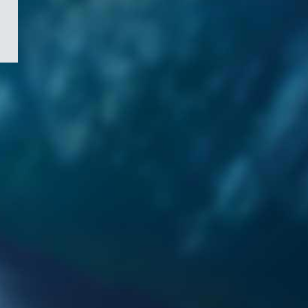
/
Symbole
du
gouvernement
du
Canada