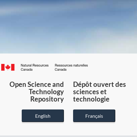
Canada.ca
/
Gouvernement
Open Science and
Dépôt ouvert des
du
Technology
sciences et
Canada
Repository
technologie
English
Français