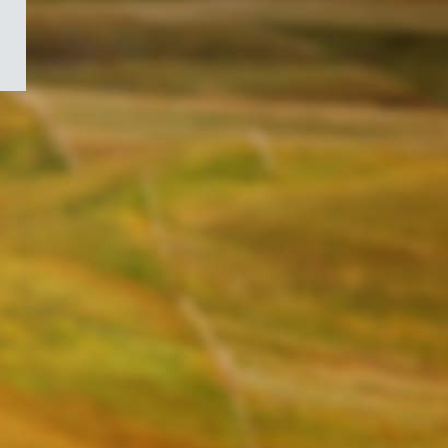
/
Symbole
du
gouvernement
du
Canada