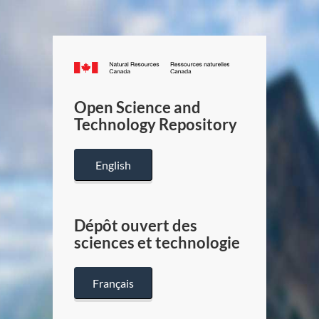
Canada.ca
/
Gouverneme
Open Science and
du
Technology Repository
Canada
English
Dépôt ouvert des
sciences et technologie
Français