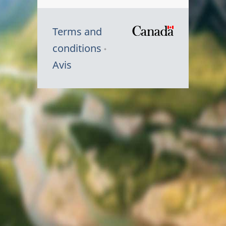
Terms and
/
conditions
Symbole
Avis
du
gouvernem
du
Canada