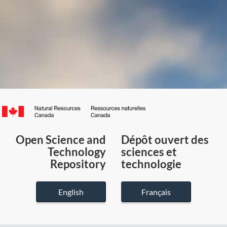
Canada.ca
/
Gouvernement
Open Science and
Dépôt ouvert des
du
Technology
sciences et
Canada
Repository
technologie
English
Français