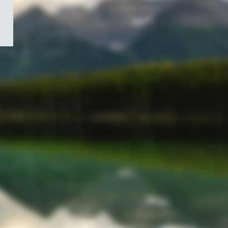
/
Symbole
du
gouvernement
du
Canada