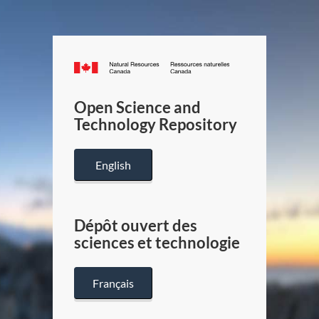
Canada.ca
/
Gouverneme
Open Science and
du
Technology Repository
Canada
English
Dépôt ouvert des
sciences et technologie
Français