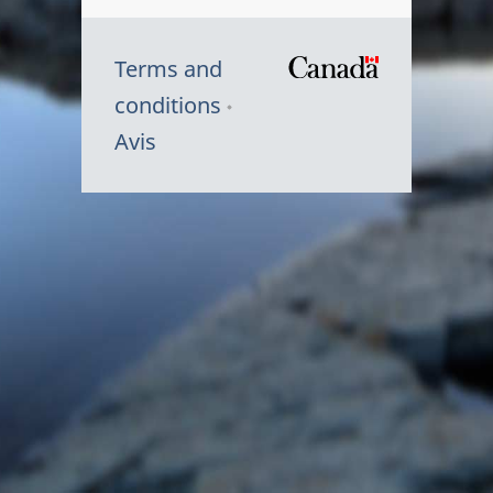
Terms and
/
conditions
Symbole
Avis
du
gouvernem
du
Canada