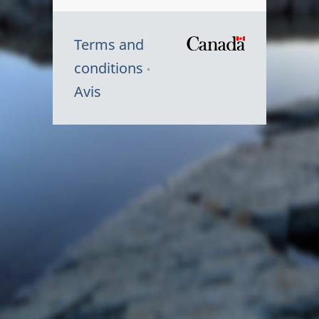
Terms and
/
conditions
Symbole
Avis
du
gouvernem
du
Canada