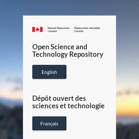
Canada.ca
/
Gouverneme
Open Science and
du
Technology Repository
Canada
English
Dépôt ouvert des
sciences et technologie
Français