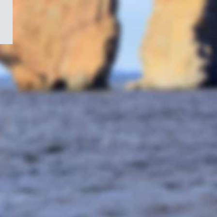
/
Symbole
du
gouvernement
du
Canada