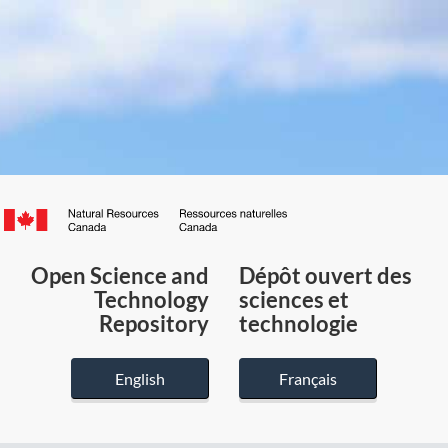
Canada.ca
/
Gouvernement
Open Science and
Dépôt ouvert des
du
Technology
sciences et
Canada
Repository
technologie
English
Français