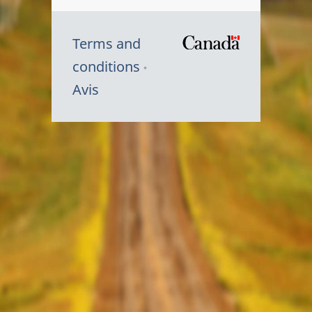
Terms and
/
conditions
Symbole
Avis
du
gouvernem
du
Canada