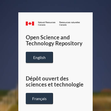
Canada.ca
/
Gouverneme
Open Science and
du
Technology Repository
Canada
English
Dépôt ouvert des
sciences et technologie
Français