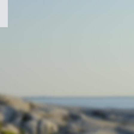
/
Symbole
du
gouvernement
du
Canada