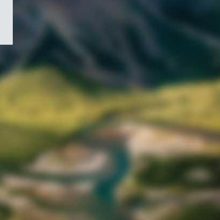
/
Symbole
du
gouvernement
du
Canada