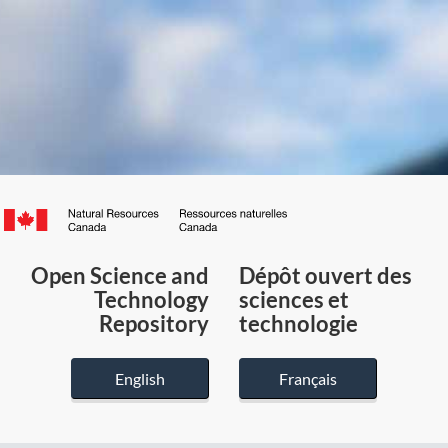
Canada.ca
/
Gouvernement
Open Science and
Dépôt ouvert des
du
Technology
sciences et
Canada
Repository
technologie
English
Français