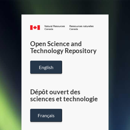
Canada.ca
/
Gouverneme
Open Science and
du
Technology Repository
Canada
English
Dépôt ouvert des
sciences et technologie
Français