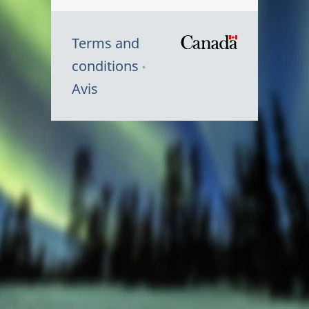
Terms and
/
conditions
Symbole
Avis
du
gouvernem
du
Canada