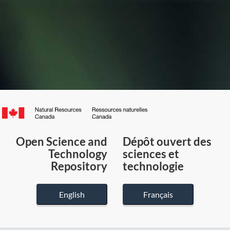
Canada.ca
/
Gouvernement
Open Science and
Dépôt ouvert des
du
Technology
sciences et
Canada
Repository
technologie
English
Français