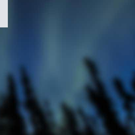
/
Symbole
du
gouvernement
du
Canada