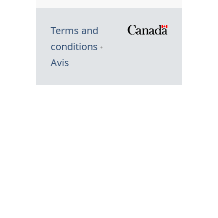
Terms and
/
conditions
Symbole
Avis
du
gouvernem
du
Canada