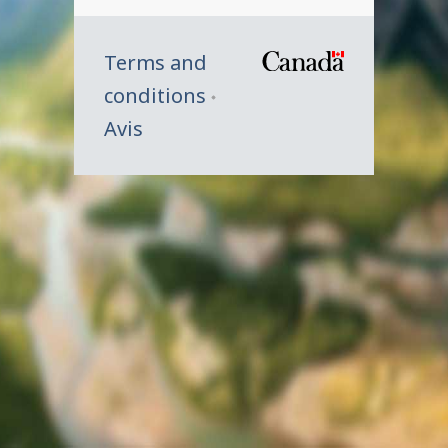
Terms and
/
conditions
Symbole
Avis
du
gouverne
du
Canada