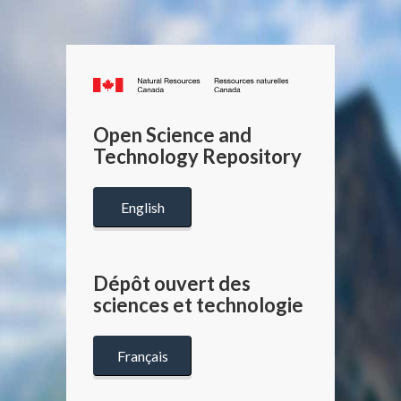
Canada.ca
/
Gouverneme
Open Science and
du
Technology Repository
Canada
English
Dépôt ouvert des
sciences et technologie
Français