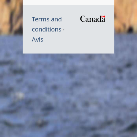
Terms and
/
conditions
Symbole
Avis
du
gouvernem
du
Canada