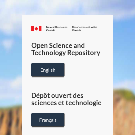
Canada.ca
/
Gouverneme
Open Science and
du
Technology Repository
Canada
English
Dépôt ouvert des
sciences et technologie
Français