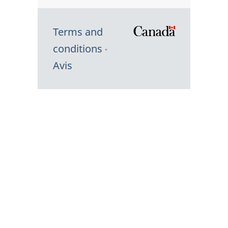
Terms and
/
conditions
Symbole
Avis
du
gouvernem
du
Canada