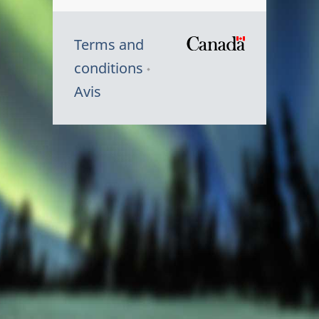
Terms and
/
conditions
Symbole
Avis
du
gouvernem
du
Canada