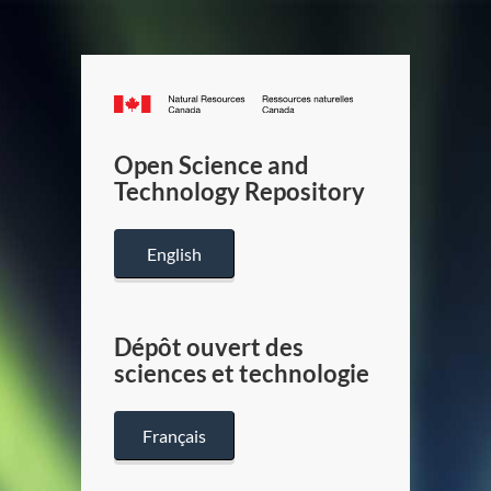
Canada.ca
/
Gouverneme
Open Science and
du
Technology Repository
Canada
English
Dépôt ouvert des
sciences et technologie
Français