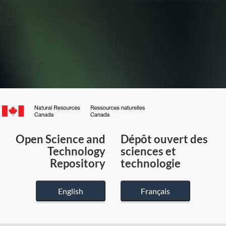
Canada.ca
/
Gouvernement
Open Science and
Dépôt ouvert des
du
Technology
sciences et
Canada
Repository
technologie
English
Français