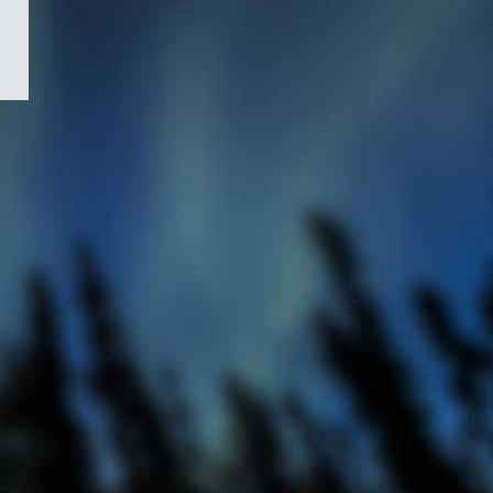
/
Symbole
du
gouvernement
du
Canada