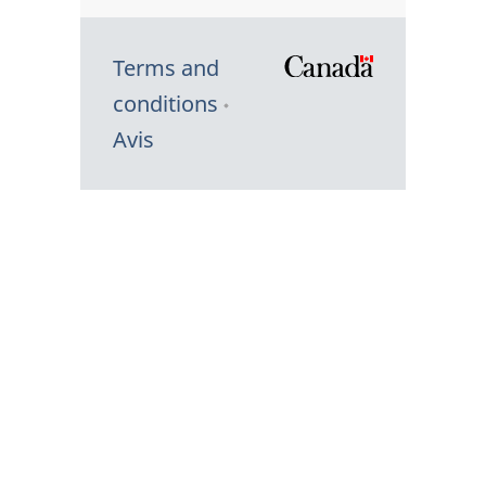
Terms and
/
conditions
Symbole
Avis
du
gouvernem
du
Canada