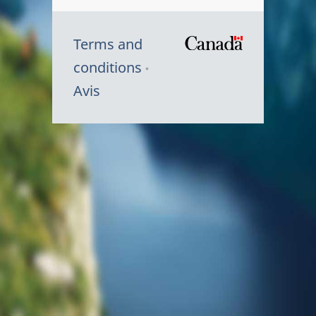
Terms and
/
conditions
Symbole
Avis
du
gouvernem
du
Canada