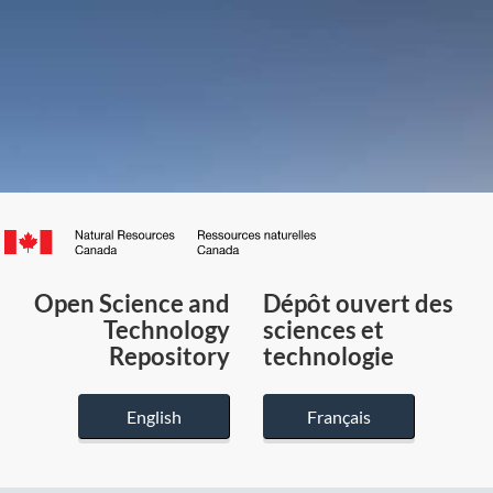
Canada.ca
/
Gouvernement
Open Science and
Dépôt ouvert des
du
Technology
sciences et
Canada
Repository
technologie
English
Français