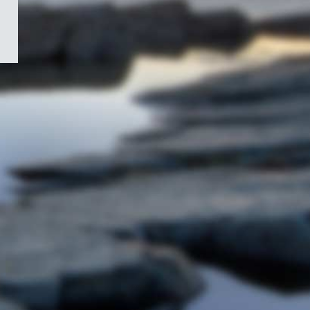
/
Symbole
du
gouvernement
du
Canada