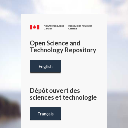
Canada.ca
/
Gouverneme
Open Science and
du
Technology Repository
Canada
English
Dépôt ouvert des
sciences et technologie
Français