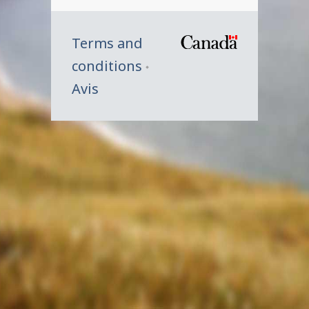
Terms and
/
conditions
Symbole
Avis
du
gouverne
du
Canada