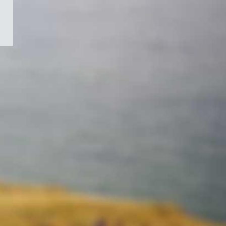
/
Symbole
du
gouvernement
du
Canada