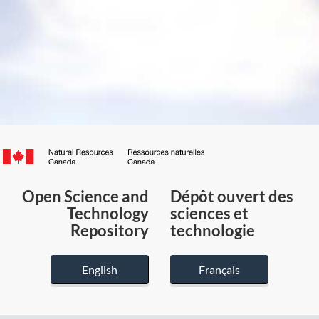
Canada.ca
/
Gouvernement
Open Science and
Dépôt ouvert des
du
Technology
sciences et
Canada
Repository
technologie
English
Français