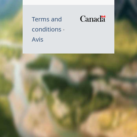
Terms and
/
conditions
Symbole
Avis
du
gouvernem
du
Canada