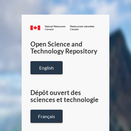
Canada.ca
/
Gouverneme
Open Science and
du
Technology Repository
Canada
English
Dépôt ouvert des
sciences et technologie
Français