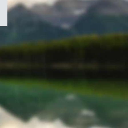
/
Symbole
du
gouvernement
du
Canada