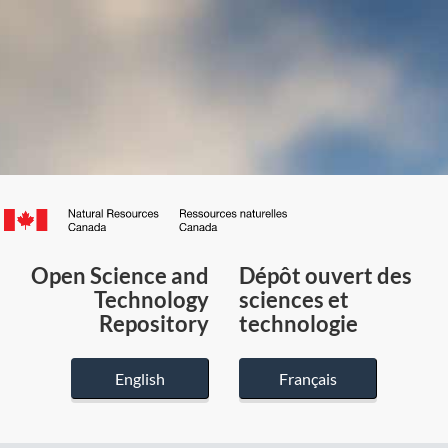
Canada.ca
/
Gouvernement
Open Science and
Dépôt ouvert des
du
Technology
sciences et
Canada
Repository
technologie
English
Français