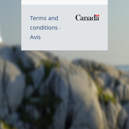
Terms and
/
conditions
Symbole
Avis
du
gouvernem
du
Canada