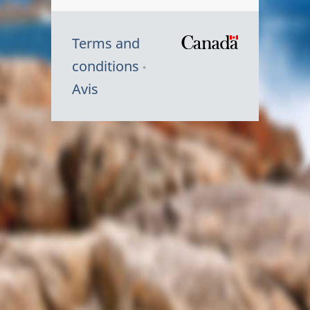
Terms and
/
conditions
Symbole
Avis
du
gouvernem
du
Canada