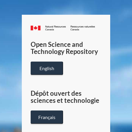
Canada.ca
/
Gouverneme
Open Science and
du
Technology Repository
Canada
English
Dépôt ouvert des
sciences et technologie
Français