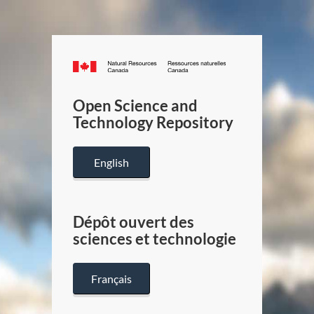
Canada.ca
/
Gouverneme
Open Science and
du
Technology Repository
Canada
English
Dépôt ouvert des
sciences et technologie
Français