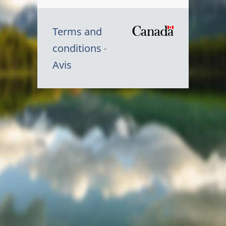
Terms and
/
conditions
Symbole
Avis
du
gouvernem
du
Canada