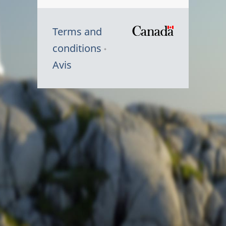
Terms and
/
conditions
Symbole
Avis
du
gouvernem
du
Canada