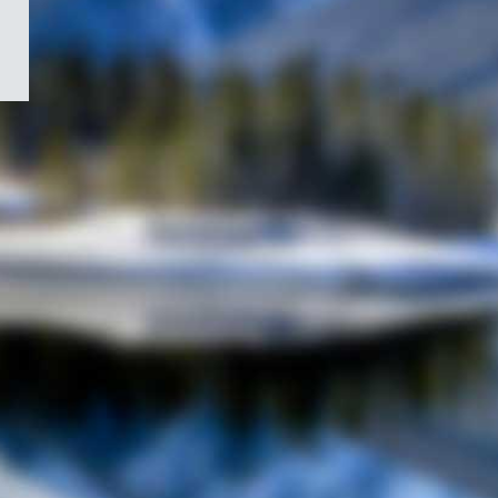
/
Symbole
du
gouvernement
du
Canada