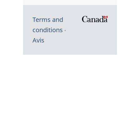
Terms and
/
conditions
Symbole
Avis
du
gouvernem
du
Canada