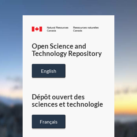
Canada.ca
/
Gouverneme
Open Science and
du
Technology Repository
Canada
English
Dépôt ouvert des
sciences et technologie
Français