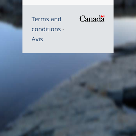
Terms and
/
conditions
Symbole
Avis
du
gouvernem
du
Canada