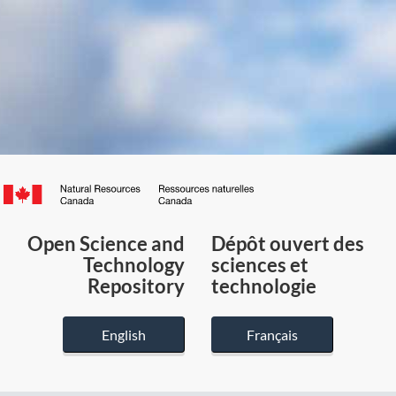
Canada.ca
/
Gouvernement
Open Science and
Dépôt ouvert des
du
Technology
sciences et
Canada
Repository
technologie
English
Français