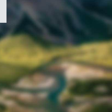
/
Symbole
du
gouvernement
du
Canada