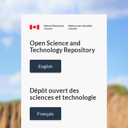
Canada.ca
/
Gouverneme
Open Science and
du
Technology Repository
Canada
English
Dépôt ouvert des
sciences et technologie
Français