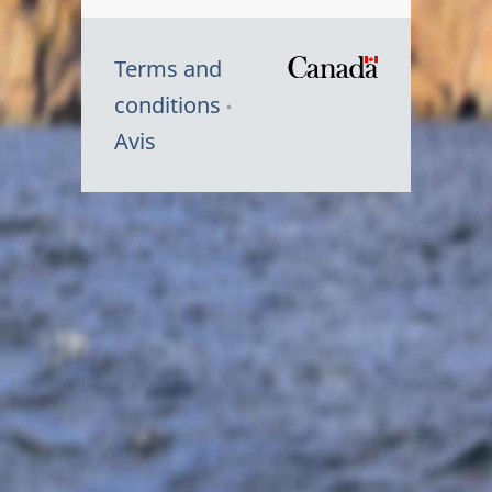
Terms and
/
conditions
Symbole
Avis
du
gouvernem
du
Canada