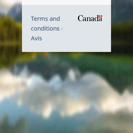
Terms and
/
conditions
Symbole
Avis
du
gouvernem
du
Canada