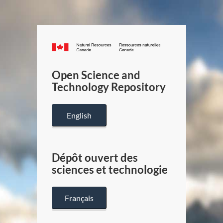
Canada.ca
/
Gouverneme
Open Science and
du
Technology Repository
Canada
English
Dépôt ouvert des
sciences et technologie
Français