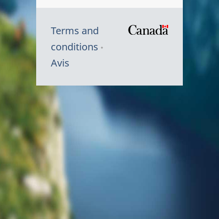
Terms and
/
conditions
Symbole
Avis
du
gouvernem
du
Canada