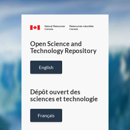
Canada.ca
/
Gouverneme
Open Science and
du
Technology Repository
Canada
English
Dépôt ouvert des
sciences et technologie
Français