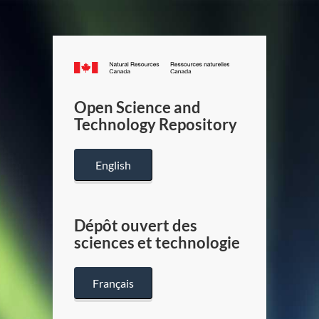
Canada.ca
/
Gouverneme
Open Science and
du
Technology Repository
Canada
English
Dépôt ouvert des
sciences et technologie
Français