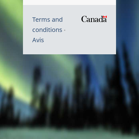
Terms and
/
conditions
Symbole
Avis
du
gouvernem
du
Canada